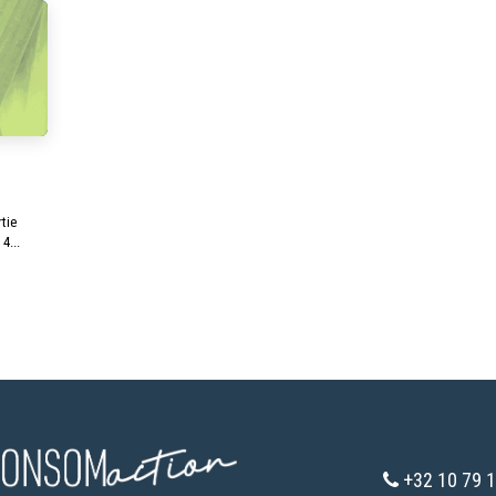
tie
4...
+32 10 79 1