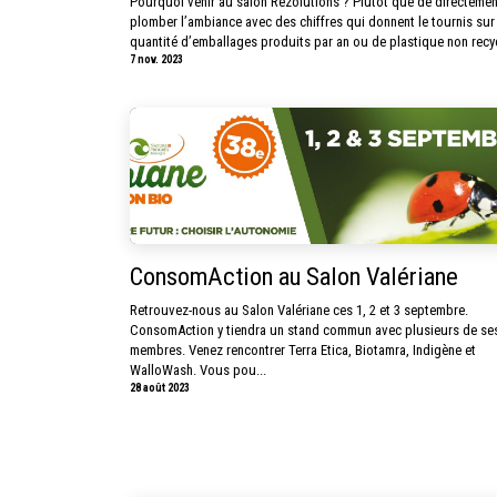
Pourquoi venir au salon Rezolutions ? Plutôt que de directemen
plomber l’ambiance avec des chiffres qui donnent le tournis sur 
quantité d’emballages produits par an ou de plastique non recycl
7 nov. 2023
ConsomAction au Salon Valériane
Retrouvez-nous au Salon Valériane ces 1, 2 et 3 septembre.
ConsomAction y tiendra un stand commun avec plusieurs de se
membres. Venez rencontrer Terra Etica, Biotamra, Indigène et
WalloWash. Vous pou...
28 août 2023