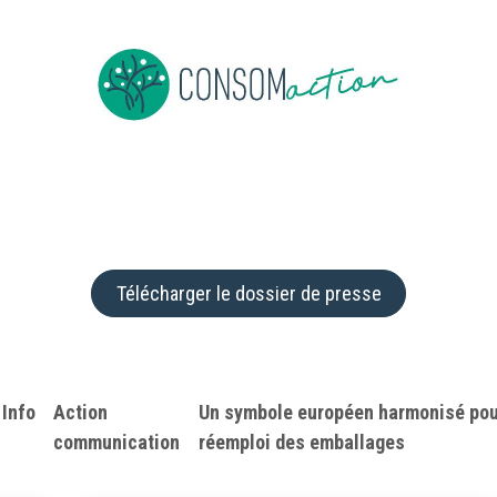
ropos
Devenir membre
Événements
Actus en vrac
Télécharger le dossier de presse
Info
​Action
Un symbole européen harmonisé pou
communication
réemploi des emballages