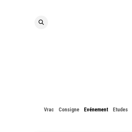
Se rendre au contenu
Accueil
A p
Vrac
Consigne
​Evénement
Etudes