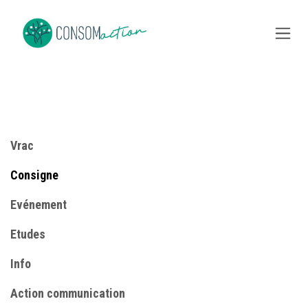
Se rendre au contenu
Vrac
Consigne
​Evénement
Etudes
Info
​Action communication