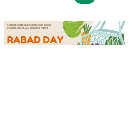
dans
​Evénement
PARTAGER CET ARTICLE