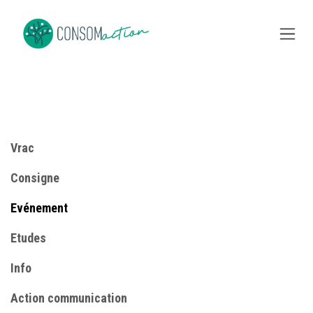
Se rendre au contenu
Vrac
Consigne
​Evénement
Etudes
Info
​Action communication