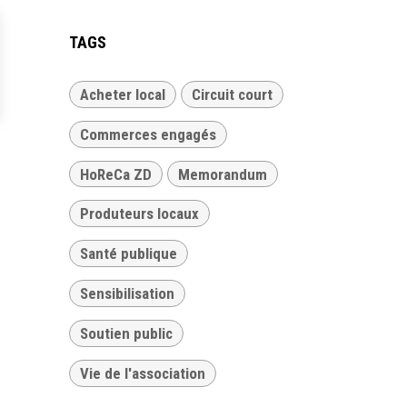
TAGS
Acheter local
Circuit court
Commerces engagés
HoReCa ZD
Memorandum
Produteurs locaux
Santé publique
Sensibilisation
Soutien public
Vie de l'association