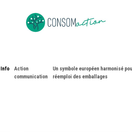
ropos
Devenir membre
Événements
Actus en vrac
Info
​Action
Un symbole européen harmonisé pou
communication
réemploi des emballages