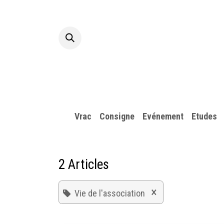
Se rendre au contenu
Accueil
A p
Vrac
Consigne
​Evénement
Etudes
2 Articles
×
Vie de l'association