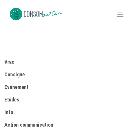
Se rendre au contenu
Vrac
Consigne
​Evénement
Etudes
Info
​Action communication