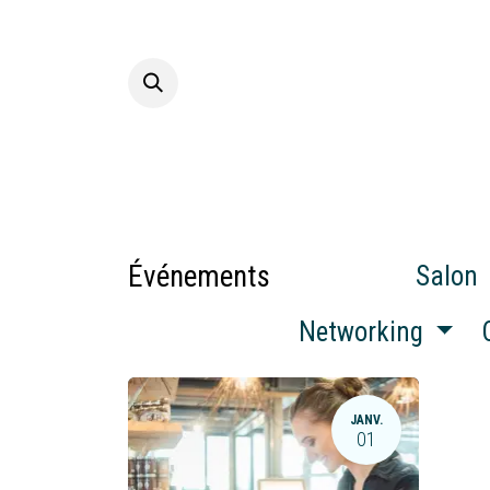
Se rendre au contenu
Accueil
A p
Événements
Salon
Networking
JANV.
01