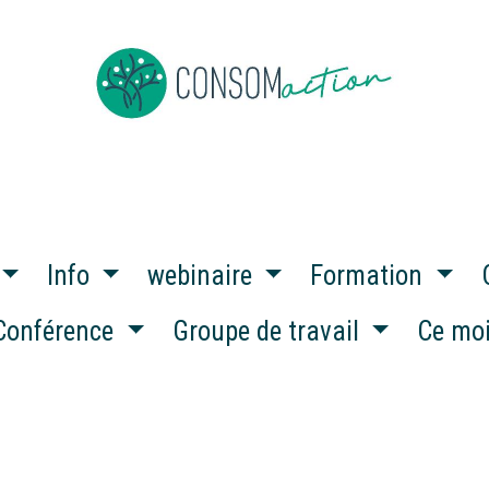
ropos
Devenir membre
Événements
Actus en vrac
Info
webinaire
Formation
Conférence
Groupe de travail
Ce mo