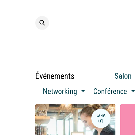
Se rendre au contenu
Accueil
A p
Événements
Salon
Networking
Conférence
JANV.
01