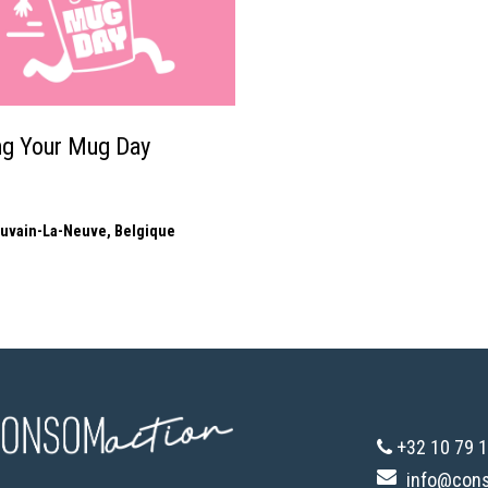
ng Your Mug Day
uvain-La-Neuve
,
Belgique
+32 10 79 1
info@con