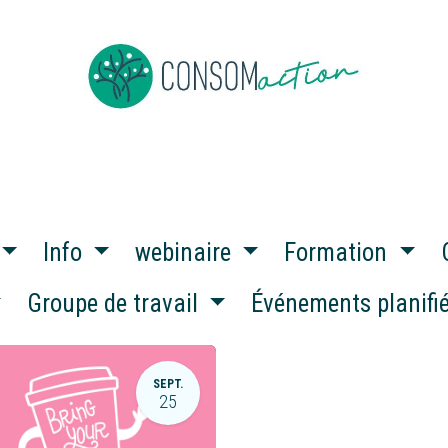
ropos
Devenir membre
Événements
Actus en vrac
Info
webinaire
Formation
Groupe de travail
Événements planifi
SEPT.
25