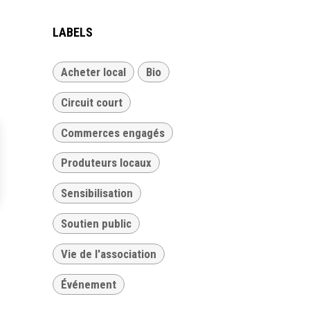
LABELS
Acheter local
Bio
Circuit court
Commerces engagés
Produteurs locaux
Sensibilisation
Soutien public
Vie de l'association
Événement