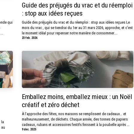
Guide des préjugés du vrac et du réemploi
: stop aux idées reçues
onde qui
Guide des préjugés du vrac et du réemploi : stop aux idées reçues Le
s
mois du vrac , qui se tiendrai du 1er au 31 mars 2026, approche, et c’est
..
le moment idéal pour repenser notre manière de consommer....
23 feb. 2026
Emballez moins, emballez mieux : un Noël
créatif et zéro déchet
À l’approche des fêtes, nos maisons se remplissent de cadeaux… et
malheureusement, de déchets. Chaque année, des tonnes de papiers
 la
cadeaux, rubans et accessoires festifs finissent à la poubelle après ...
t au
9 dec. 2025