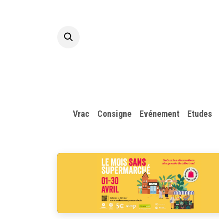
Overslaan naar inhoud
Startpagina
A propos
Vrac
Consigne
​Evénement
Etudes