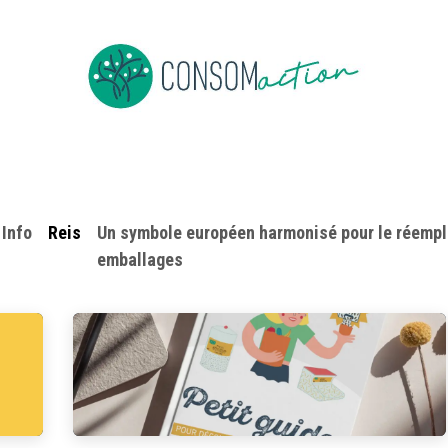
Devenir membre
Evenementen
Nieuws overs bulk
Job
Info
Reis
Un symbole européen harmonisé pour le réempl
emballages