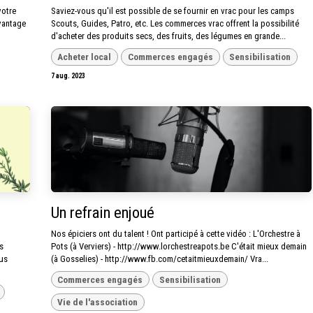
votre
Saviez-vous qu'il est possible de se fournir en vrac pour les camps
avantage
Scouts, Guides, Patro, etc. Les commerces vrac offrent la possibilité
d'acheter des produits secs, des fruits, des légumes en grande...
Acheter local
Commerces engagés
Sensibilisation
7 aug. 2023
Un refrain enjoué
Nos épiciers ont du talent ! Ont participé à cette vidéo : L'Orchestre à
s
Pots (à Verviers) - http://www.lorchestreapots.be C'était mieux demain
lus
(à Gosselies) - http://www.fb.com/cetaitmieuxdemain/ Vra...
Commerces engagés
Sensibilisation
Vie de l'association