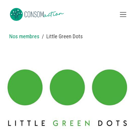
Se rendre au contenu
Nos membres
Little Green Dots