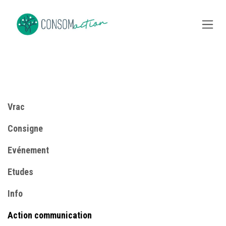
Se rendre au contenu
Vrac
Consigne
​Evénement
Etudes
Info
​Action communication