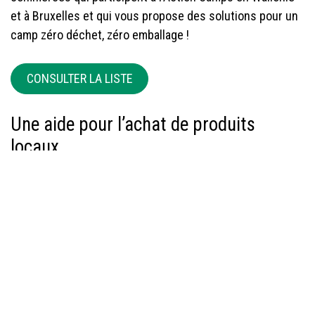
et à Bruxelles et qui vous propose des solutions pour un
camp zéro déchet, zéro emballage !
CONSULTER LA LISTE
Une aide pour l’achat de produits
locaux
L’APAQ-W (l’agence Wallonne pour la promotion d’une
agriculture de qualité) peut rembourse jusqu’à 7 € par
participant (avec un maximum de 600 € par camp) pour
l’achat de produits locaux (pain, viande, fromage, produits
laitiers, légumes, fruits, œufs...) issus de l’agriculture
wallonne pendant les camps « Au camp mangeons
wallon ».