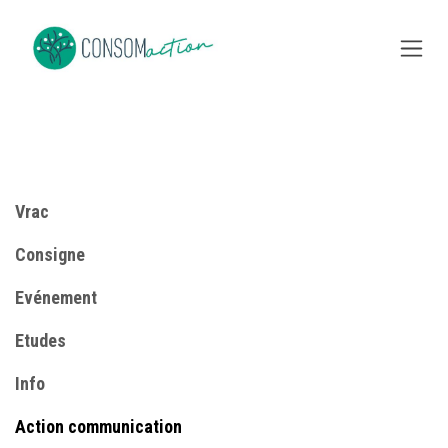
Se rendre au contenu
Vrac
Consigne
​Evénement
Etudes
Info
​Action communication