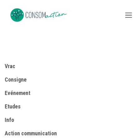
Se rendre au contenu
Vrac
Consigne
​Evénement
Etudes
Info
​Action communication