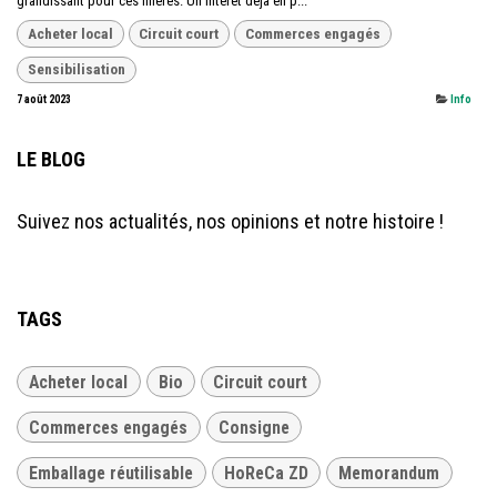
grandissant pour ces filières. Un intérêt déjà en p...
Acheter local
Circuit court
Commerces engagés
Sensibilisation
7 août 2023
Info
LE BLOG
Suivez nos actualités, nos opinions et notre histoire !
TAGS
Acheter local
Bio
Circuit court
Commerces engagés
Consigne
Emballage réutilisable
HoReCa ZD
Memorandum