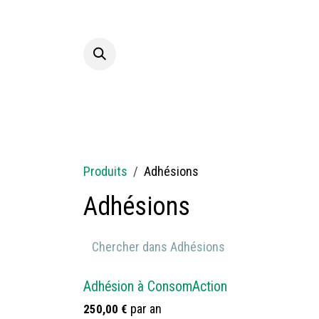
Se rendre au contenu
Accueil
A p
Produits
Adhésions
Adhésions
Adhésion à ConsomAction
par an
250,00
€