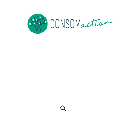
ropos
Devenir membre
Événements
Actus en vrac