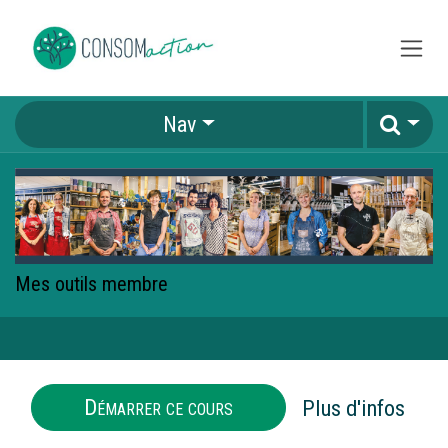
Se rendre au contenu
Nav
Mes outils membre
Démarrer ce cours
Plus d'infos