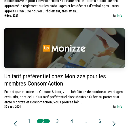
Bonne nouvelle pour l’environnement ! Le Parlement européen a officiellement
approuvé le règlement sur les emballages et les déchets d’emballages , aussi
appelé PPWR . Ce nouveau règlement, très atten...
9 déc. 2024
Info
Un tarif préférentiel chez Monizze pour les
membres ConsomAction
En tant que membre de ConsomAction, vous bénéficiez de nombreux avantages
exclusifs, dont celui d'un tarif préférentiel chez Monizze Grâce au partenariat
entre Monizze et ConsomAction, vous pouvez bén...
30 sept. 2024
Info
1
2
3
4
…
6