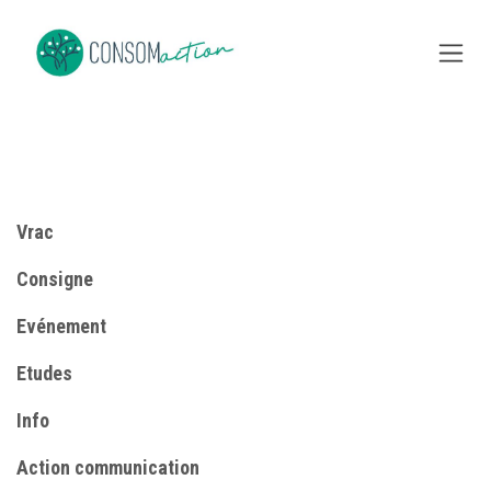
Se rendre au contenu
Vrac
Consigne
​Evénement
Etudes
Info
​Action communication